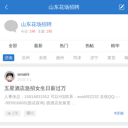
山东花场招聘
山东花场招聘
今日:
196
主题:
195
全部
最新
热门
热帖
精华
济南
滨州
东营
德州
菏泽
济宁
莱芜
woaini
2026-3-1
五星酒店急招女生日薪过万
人事张总：15814831552 可以V信联系：wxid452232 在线QQ----
-993916605(面试咨询) 因酒店发展需 ...
176
0
#济南