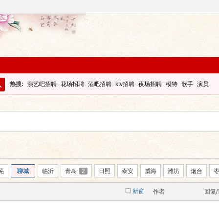
热搜:
演艺吧招聘
花场招聘
酒吧招聘
ktv招聘
夜场招聘
模特
歌手
演员
搜
索
芜
聊城
临沂
青岛
2
日照
泰安
威海
潍坊
烟台
新窗
作者
回复