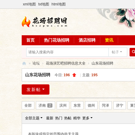
xml地图
txt地图
html地图
首页
热门花场招聘
酒店招聘
资讯
帖子
»
论坛
›
花场演艺吧招聘信息大全
›
山东花场招聘
花
山东花场招聘
今日:
196
|
主题:
195
场
招
发新帖
聘
全部
济南
2
滨州
东营
德州
菏泽
济宁
莱
网
全部主题
最新
热门
热帖
精华
更多
本版块或指定的范围内尚无主题