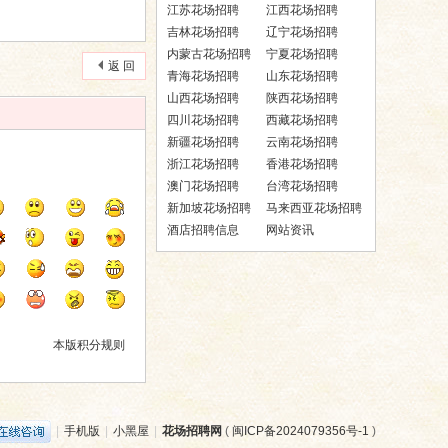
江苏花场招聘
江西花场招聘
吉林花场招聘
辽宁花场招聘
内蒙古花场招聘
宁夏花场招聘
返 回
青海花场招聘
山东花场招聘
山西花场招聘
陕西花场招聘
四川花场招聘
西藏花场招聘
新疆花场招聘
云南花场招聘
浙江花场招聘
香港花场招聘
澳门花场招聘
台湾花场招聘
新加坡花场招聘
马来西亚花场招聘
酒店招聘信息
网站资讯
本版积分规则
|
手机版
|
小黑屋
|
花场招聘网
(
闽ICP备2024079356号-1
)