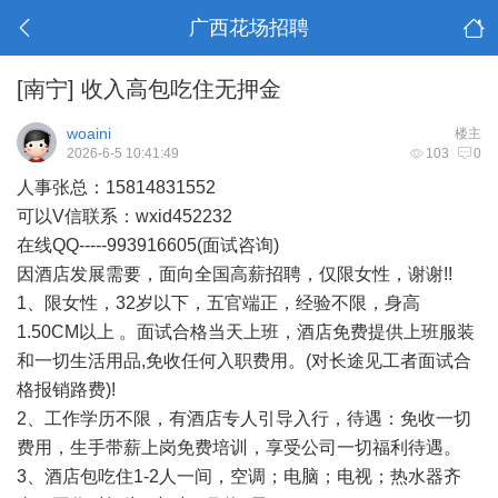
广西花场招聘
[南宁]
收入高包吃住无押金
woaini
楼主
2026-6-5 10:41:49
103
0
人事张总：15814831552
可以V信联系：wxid452232
在线QQ-----993916605(面试咨询)
因酒店发展需要，面向全国高薪招聘，仅限女性，谢谢!!
1、限女性，32岁以下，五官端正，经验不限，身高
1.50CM以上 。面试合格当天上班，酒店免费提供上班服装
和一切生活用品,免收任何入职费用。(对长途见工者面试合
格报销路费)!
2、工作学历不限，有酒店专人引导入行，待遇：免收一切
费用，生手带薪上岗免费培训，享受公司一切福利待遇。
3、酒店包吃住1-2人一间，空调；电脑；电视；热水器齐