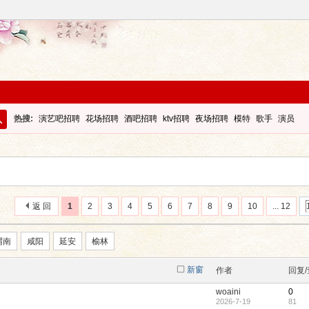
热搜:
演艺吧招聘
花场招聘
酒吧招聘
ktv招聘
夜场招聘
模特
歌手
演员
搜
索
返 回
1
2
3
4
5
6
7
8
9
10
... 12
渭南
咸阳
延安
榆林
新窗
作者
回复
woaini
0
2026-7-19
81