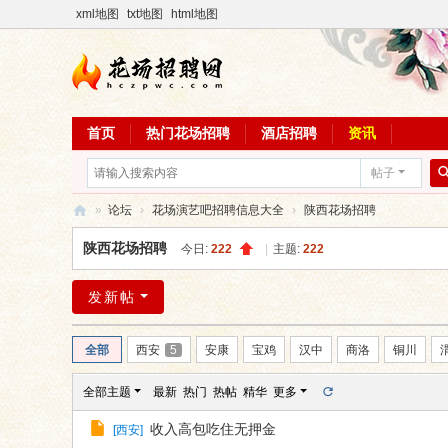
xml地图
txt地图
html地图
首页
热门花场招聘
酒店招聘
资讯
帖子
»
论坛
›
花场演艺吧招聘信息大全
›
陕西花场招聘
花
陕西花场招聘
今日:
222
|
主题:
222
场
招
发新帖
聘
全部
西安
5
安康
宝鸡
汉中
商洛
铜川
网
全部主题
最新
热门
热帖
精华
更多
收入高包吃住无押金
[
西安
]