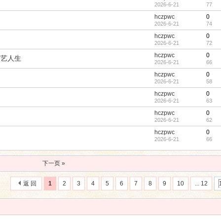
2026-6-21
77
hczpwc
0
2026-6-21
74
hczpwc
0
2026-6-21
72
hczpwc
0
演艺人生
2026-6-21
66
hczpwc
0
2026-6-21
58
hczpwc
0
2026-6-21
63
hczpwc
0
2026-6-21
62
hczpwc
0
2026-6-21
66
下一页 »
返 回
1
2
3
4
5
6
7
8
9
10
... 12