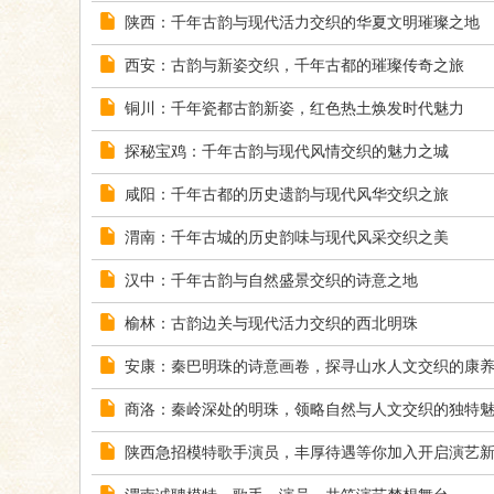
陕西：千年古韵与现代活力交织的华夏文明璀璨之地
西安：古韵与新姿交织，千年古都的璀璨传奇之旅
铜川：千年瓷都古韵新姿，红色热土焕发时代魅力
探秘宝鸡：千年古韵与现代风情交织的魅力之城
咸阳：千年古都的历史遗韵与现代风华交织之旅
渭南：千年古城的历史韵味与现代风采交织之美
汉中：千年古韵与自然盛景交织的诗意之地
榆林：古韵边关与现代活力交织的西北明珠
安康：秦巴明珠的诗意画卷，探寻山水人文交织的康
商洛：秦岭深处的明珠，领略自然与人文交织的独特
陕西急招模特歌手演员，丰厚待遇等你加入开启演艺